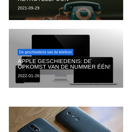
2021-09-29
De geschiedenis van de telefoon
APPLE GESCHIEDENIS: DE
OPKOMST VAN DE NUMMER ÉÉN!
2022-01-26
Terug naar De geschiedenis van de telefoon